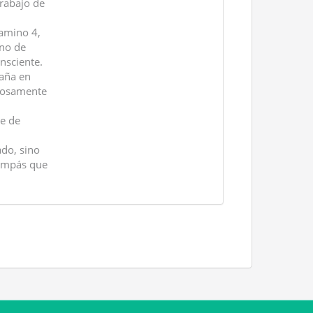
Trabajo de
Camino 4,
ino de
onsciente.
paña en
adosamente
te de
do, sino
Compás que