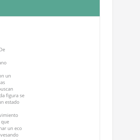
/De
ano
on un
cas
 buscan
a figura se
un estado
vimiento
, que
char un eco
ravesando