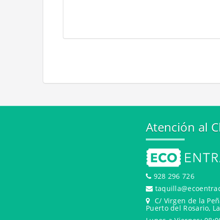
Atención al C
928 296 726
taquilla@ecoentra
C/ Virgen de la Peñ
Puerto del Rosario, L