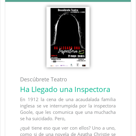
Descúbrete Teatro
Ha Llegado una Inspectora
En 1912 la cena de una acaudalada familia
inglesa se ve interrumpida por la inspectora
Goole, que les comunica que una muchacha
se ha suicidado. Pero,
¿qué tiene eso que ver con ellos? Uno a uno,
como si de una novela de Agatha Christie se