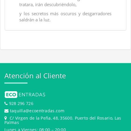
tratara, irán descubriéndolo,
y los secretos más oscuros y desgarradores
saldrán a la luz.
Atención al Cliente
928 296 726
taquilla@ecoentradas.com
C/ Virgen de la Peña, 48, 35600. Puerto del Rosario, Las
Palmas
Lunes a Viernes: 08:00 – 20:00