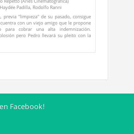
o Repetto (Aries Cinematográfica)
 Haydée Padilla, Rodolfo Ranni
 previa ''limpieza'' de su pasado, consigue
encuentra con un viejo amigo que le propone
 para cobrar una alta indemnización.
osión pero Pedro llevará su pleito con la
 en Facebook!