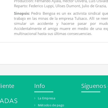
Producción: Fernando Ayala, Héctor Olivera, Luis Osvald
Reparto: Federico Luppi, Ulises Dumont, Julio de Grazia,
Sinopsis:
Pedro Bengoa es un ex activista sindical que,
trabajo en las minas de la empresa Tulsaco. Allí se re
simular un accidente y hacerse pasar por mudo
Accidentalmente el amigo muere en medio de una expl
multinacional hasta sus últimas consecuencias.
liente
Info
Síguenos
La Empresa
Métodos de pago