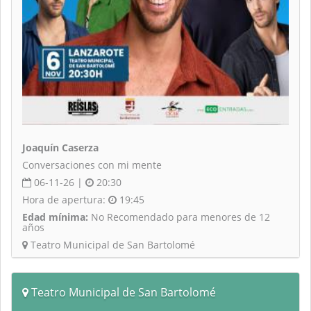
Joaquín Caserza
Conversaciones con mi mente
06-11-26 |
20:30
Hora de apertura:
19:45
Edad mínima:
No Recomendado para menores de 12
años
Teatro Municipal de San Bartolomé
Teatro Municipal de San Bartolomé