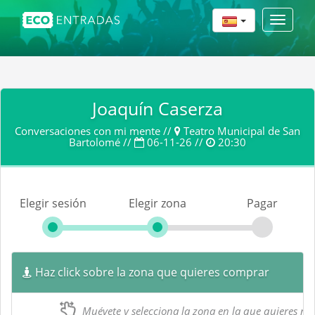
Toggle
navigat
Joaquín Caserza
Conversaciones con mi mente //
Teatro Municipal de San
Bartolomé //
06-11-26 //
20:30
Elegir sesión
Elegir zona
Pagar
Haz click sobre la zona que quieres comprar
Muévete y selecciona la zona en la que quieres res