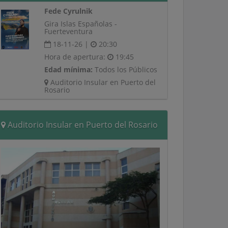
Fede Cyrulnik
Gira Islas Españolas -
Fuerteventura
18-11-26 |
20:30
Hora de apertura:
19:45
Edad mínima:
Todos los Públicos
Auditorio Insular en Puerto del
Rosario
Auditorio Insular en Puerto del Rosario