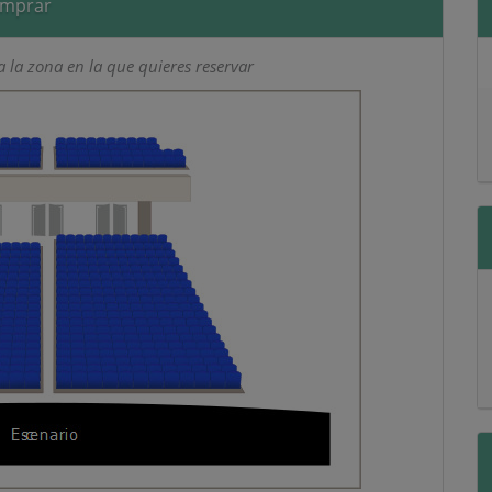
omprar
 la zona en la que quieres reservar