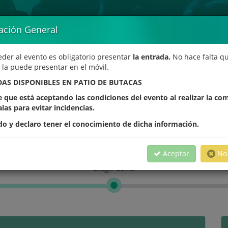
ación General
eder al evento es obligatorio presentar
la entrada.
No hace falta qu
 la puede presentar en el móvil.
Fede Cyrulnik
AS DISPONIBLES EN PATIO DE BUTACAS
 que está aceptando las condiciones del evento al realizar la co
ventura //
Auditorio Insular en Puerto d
alas para evitar incidencias.
20:30
do y declaro tener el conocimiento de dicha información.
Aceptar
No 
Elegir zona