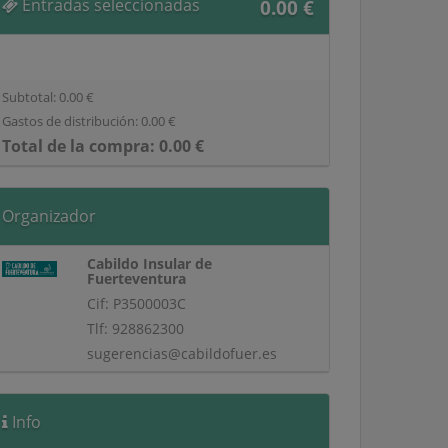
Entradas seleccionadas
0.00
€
Subtotal:
0.00
€
Gastos de distribución:
0.00
€
Total de la compra:
0.00
€
Organizador
Cabildo Insular de
Fuerteventura
Cif: P3500003C
Tlf: 928862300
sugerencias@cabildofuer.es
Info