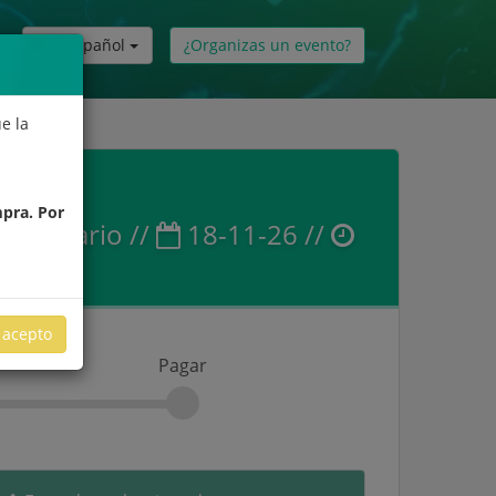
Español
¿Organizas un evento?
e la
mpra. Por
el Rosario //
18-11-26 //
acepto
Pagar