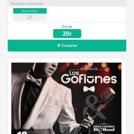
Próximas funciones
Noviembre
21
Desde
20
€
Comprar