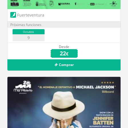
Fuerteventura
Próximas funciones
Octubre
9
Desde
22
€
Comprar