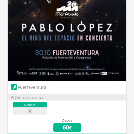
Fuerteventura
Próximas funciones
Octubre
30
Desde
60
€