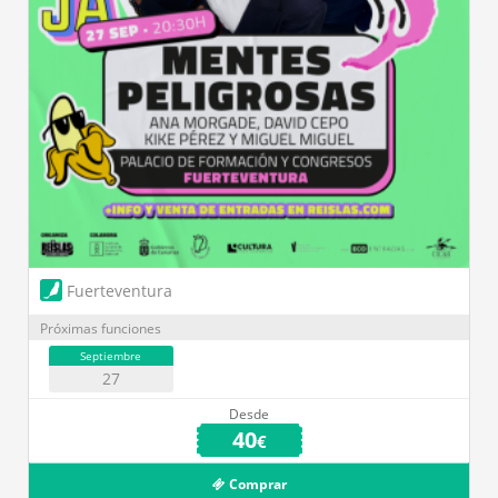
Fuerteventura
Próximas funciones
Septiembre
27
Desde
40
€
Comprar