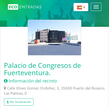
Toggle
navigat
Palacio de Congresos de
Fuerteventura.
Información del recinto
Calle Eliseo Gomez Ordoñez, 3, 35600 Puerto del Rosario,
Las Palmas, 0
Ver localización