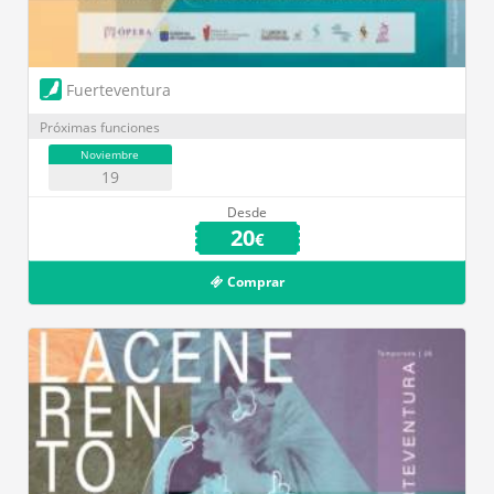
Fuerteventura
Próximas funciones
Noviembre
19
Desde
20
€
Comprar