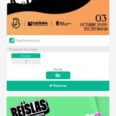
Fuerteventura
Próximas funciones
Octubre
3
Desde
0
€
Reservar